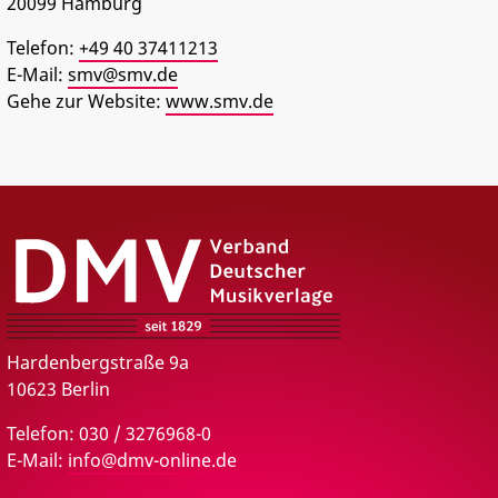
20099
Hamburg
PRESSE
Telefon:
+49 40 37411213
E-Mail:
smv@smv.de
Gehe zur Website:
www.smv.de
DMV – Verband Deutscher Musikverlage e.V.
Hardenbergstraße 9a
10623 Berlin
Telefon: 030 / 3276968-0
E-Mail:
info@dmv-online.de