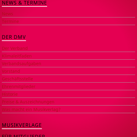
NEWS & TERMINE
News
Termine
DER DMV
Der Verband
Klimaleitfaden
Verbandsaufgaben
Vorstand
Geschäftsstelle
Ehrenmitglieder
Historie
Preise & Auszeichnungen
Was macht ein Musikverlag?
MUSIKVERLAGE
FÜR MITGLIEDER