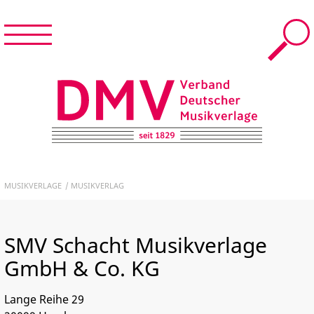
Menü
Suche
Menü
schließen
START
DMV – Verband Deutscher Musikverlage e.V.
NEWS & TERMINE
MUSIKVERLAGE
MUSIKVERLAG
DER DMV
SMV Schacht Musikverlage
MUSIKVERLAGE
GmbH & Co. KG
FÜR MITGLIEDER
Lange Reihe 29