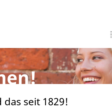
men!
d das seit 1829!