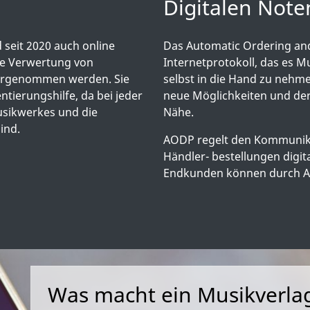
Digitalen Not
seit 2020 auch online
Das Automatic Ordering and 
ie Verwertung von
Internetprotokoll, das es M
ahrgenommen werden. Sie
selbst in die Hand zu nehm
ntierungshilfe, da bei jeder
neue Möglichkeiten und der 
usikwerkes und die
Nähe.
ind.
AODP regelt den Kommunika
Händler- bestellungen digi
Endkunden können durch AO
Was macht ein Musikverla