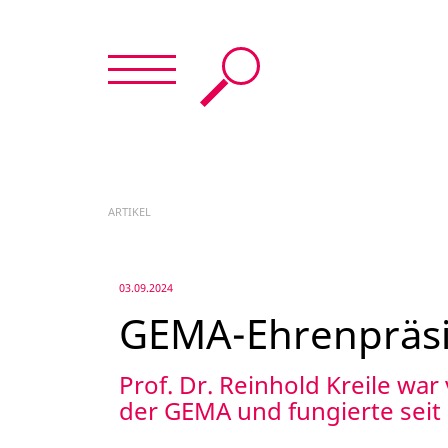
Menü
Suche
Menü
schließen
START
ARTIKEL
NEWS & TERMINE
03.09.2024
DER DMV
GEMA-Ehrenpräsid
MUSIKVERLAGE
Prof. Dr. Reinhold Kreile wa
der GEMA und fungierte seit 
FÜR MITGLIEDER