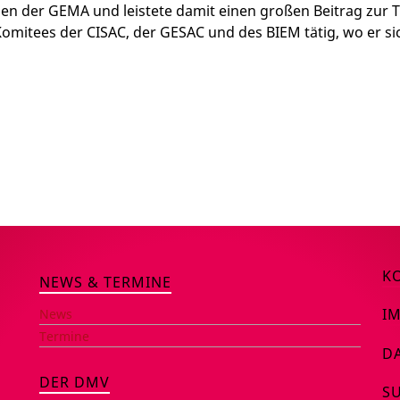
 der GEMA und leistete damit einen großen Beitrag zur Tra
Komitees der CISAC, der GESAC und des BIEM tätig, wo er si
K
NEWS & TERMINE
I
News
Termine
D
DER DMV
S