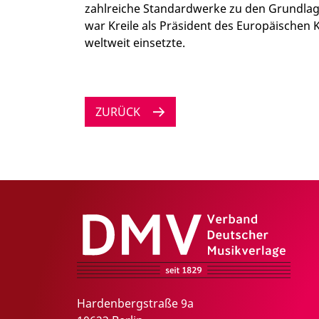
zahlreiche Standardwerke zu den Grundlagen
war Kreile als Präsident des Europäischen 
weltweit einsetzte.
ZURÜCK
DMV – Verband Deutscher Musikverlage e.V.
Hardenbergstraße 9a