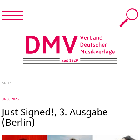
Menü
Suche
Menü
schließen
START
DMV – Verband Deutscher Musikverlage e.V.
NEWS & TERMINE
ARTIKEL
DER DMV
04.06.2026
Just Signed!, 3. Ausgabe
MUSIKVERLAGE
(Berlin)
FÜR MITGLIEDER