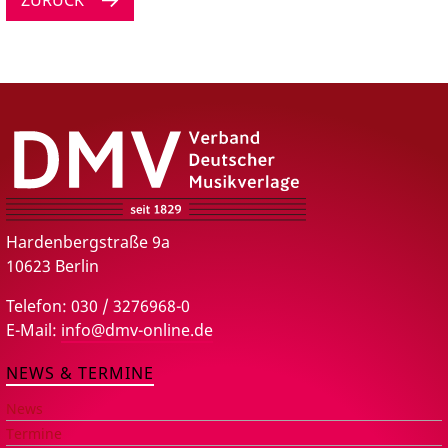
ZURÜCK
DMV – Verband Deutscher Musikverlage e.V.
Hardenbergstraße 9a
10623 Berlin
Telefon: 030 / 3276968-0
E-Mail:
info@dmv-online.de
NEWS & TERMINE
News
Termine