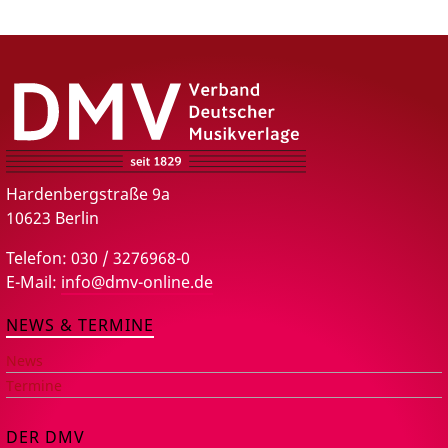
DMV – Verband Deutscher Musikverlage e.V.
Hardenbergstraße 9a
10623 Berlin
Telefon: 030 / 3276968-0
E-Mail:
info@dmv-online.de
NEWS & TERMINE
News
Termine
DER DMV