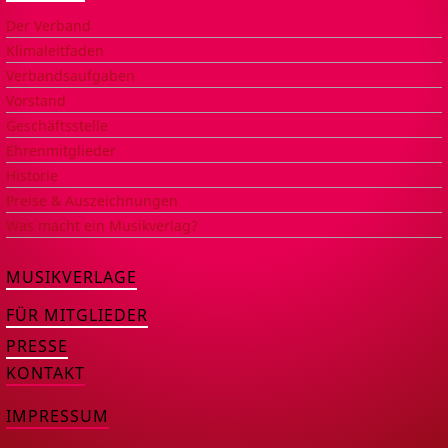
Der Verband
Klimaleitfaden
Verbandsaufgaben
Vorstand
Geschäftsstelle
Ehrenmitglieder
Historie
Preise & Auszeichnungen
Was macht ein Musikverlag?
MUSIKVERLAGE
FÜR MITGLIEDER
PRESSE
KONTAKT
IMPRESSUM