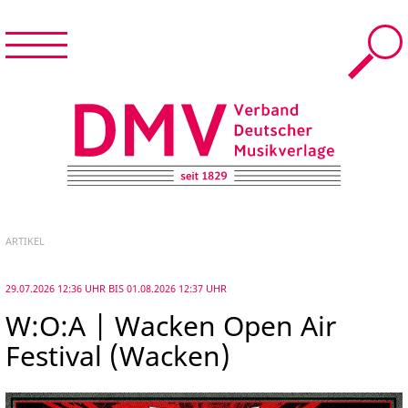
Menü
Suche
Menü
schließen
START
DMV – Verband Deutscher Musikverlage e.V.
NEWS & TERMINE
ARTIKEL
DER DMV
29.07.2026 12:36 UHR BIS 01.08.2026 12:37 UHR
W:O:A | Wacken Open Air
MUSIKVERLAGE
Festival (Wacken)
FÜR MITGLIEDER