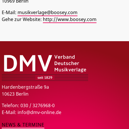
10969
Berlin
PRESSE
E-Mail:
musikverlage@boosey.com
Gehe zur Website:
http://www.boosey.com
DMV – Verband Deutscher Musikverlage e.V.
Hardenbergstraße 9a
10623 Berlin
Telefon: 030 / 3276968-0
E-Mail:
info@dmv-online.de
NEWS & TERMINE