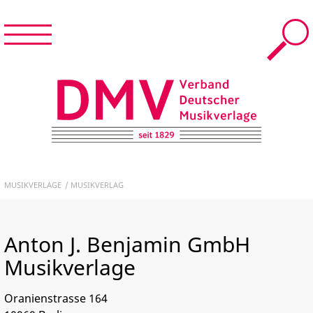
Menü
Suche
Menü
schließen
START
DMV – Verband Deutscher Musikverlage e.V.
NEWS & TERMINE
MUSIKVERLAGE
MUSIKVERLAG
DER DMV
Anton J. Benjamin GmbH
MUSIKVERLAGE
Musikverlage
FÜR MITGLIEDER
Oranienstrasse 164