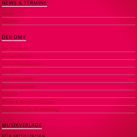
NEWS & TERMINE
News
Termine
DER DMV
Der Verband
Klimaleitfaden
Verbandsaufgaben
Vorstand
Geschäftsstelle
Ehrenmitglieder
Historie
Preise & Auszeichnungen
Was macht ein Musikverlag?
MUSIKVERLAGE
FÜR MITGLIEDER