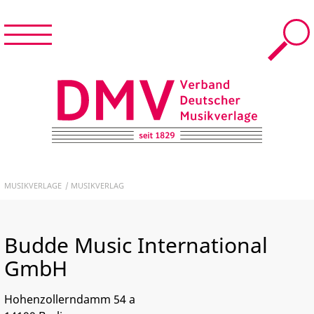
Menü
Suche
Menü
schließen
START
DMV – Verband Deutscher Musikverlage e.V.
NEWS & TERMINE
MUSIKVERLAGE
MUSIKVERLAG
DER DMV
Budde Music International
MUSIKVERLAGE
GmbH
FÜR MITGLIEDER
Hohenzollerndamm 54 a