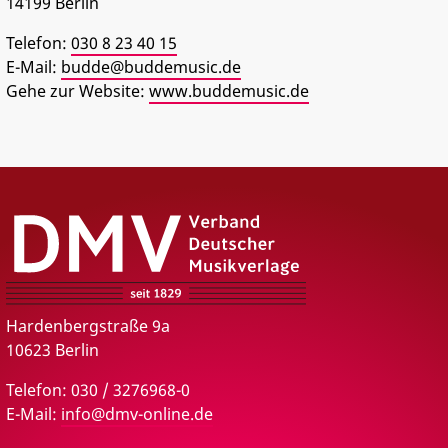
14199
Berlin
PRESSE
Telefon:
030 8 23 40 15
E-Mail:
budde@buddemusic.de
Gehe zur Website:
www.buddemusic.de
DMV – Verband Deutscher Musikverlage e.V.
Hardenbergstraße 9a
10623 Berlin
Telefon: 030 / 3276968-0
E-Mail:
info@dmv-online.de