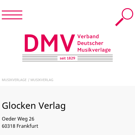
Menü
Suche
Menü
schließen
START
DMV – Verband Deutscher Musikverlage e.V.
NEWS & TERMINE
MUSIKVERLAGE
MUSIKVERLAG
DER DMV
Glocken Verlag
MUSIKVERLAGE
Oeder Weg 26
FÜR MITGLIEDER
60318
Frankfurt