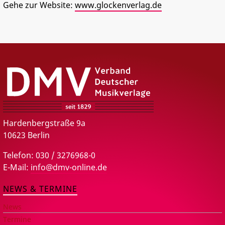
Gehe zur Website:
www.glockenverlag.de
PRESSE
DMV – Verband Deutscher Musikverlage e.V.
Hardenbergstraße 9a
10623 Berlin
Telefon: 030 / 3276968-0
E-Mail:
info@dmv-online.de
NEWS & TERMINE
News
Termine