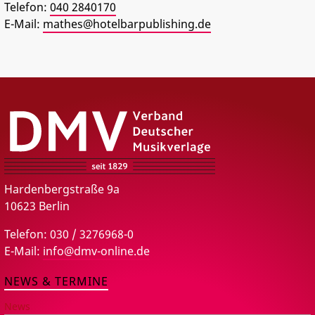
Telefon:
040 2840170
PRESSE
E-Mail:
mathes@hotelbarpublishing.de
DMV – Verband Deutscher Musikverlage e.V.
Hardenbergstraße 9a
10623 Berlin
Telefon: 030 / 3276968-0
E-Mail:
info@dmv-online.de
NEWS & TERMINE
News