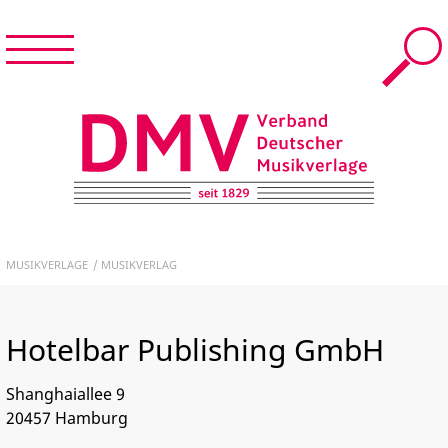
Menü
Suche
Menü
schließen
START
DMV – Verband Deutscher Musikverlage e.V.
NEWS & TERMINE
MUSIKVERLAGE
MUSIKVERLAG
DER DMV
Hotelbar Publishing GmbH
MUSIKVERLAGE
Shanghaiallee 9
FÜR MITGLIEDER
20457
Hamburg