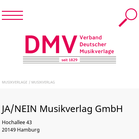
Menü
Suche
Menü
schließen
START
DMV – Verband Deutscher Musikverlage e.V.
NEWS & TERMINE
MUSIKVERLAGE
MUSIKVERLAG
DER DMV
JA/NEIN Musikverlag GmbH
MUSIKVERLAGE
Hochallee 43
FÜR MITGLIEDER
20149
Hamburg