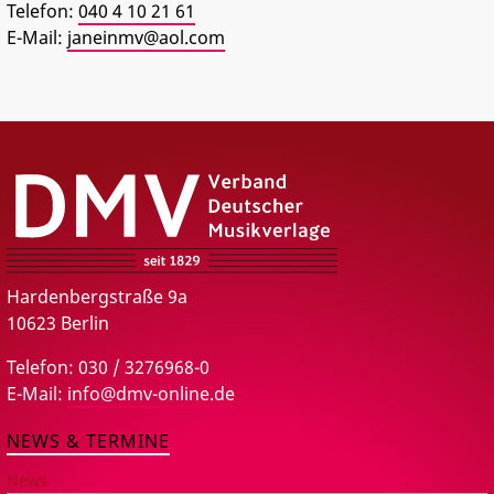
Telefon:
040 4 10 21 61
PRESSE
E-Mail:
janeinmv@aol.com
DMV – Verband Deutscher Musikverlage e.V.
Hardenbergstraße 9a
10623 Berlin
Telefon: 030 / 3276968-0
E-Mail:
info@dmv-online.de
NEWS & TERMINE
News