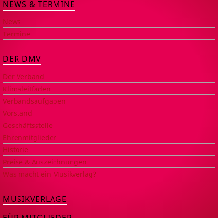
NEWS & TERMINE
News
Termine
DER DMV
Der Verband
Klimaleitfaden
Verbandsaufgaben
Vorstand
Geschäftsstelle
Ehrenmitglieder
Historie
Preise & Auszeichnungen
Was macht ein Musikverlag?
MUSIKVERLAGE
FÜR MITGLIEDER