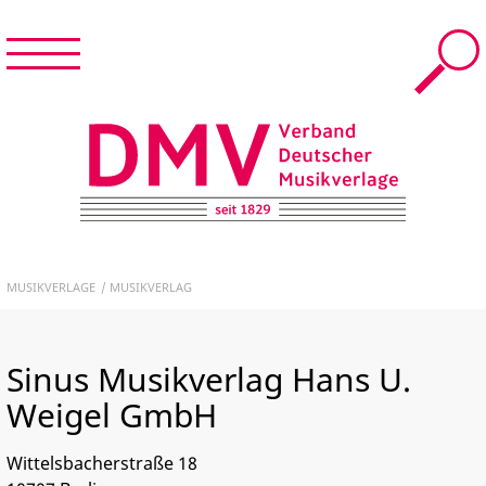
Menü
Suche
Menü
schließen
START
DMV – Verband Deutscher Musikverlage e.V.
NEWS & TERMINE
MUSIKVERLAGE
MUSIKVERLAG
DER DMV
Sinus Musikverlag Hans U.
MUSIKVERLAGE
Weigel GmbH
FÜR MITGLIEDER
Wittelsbacherstraße 18