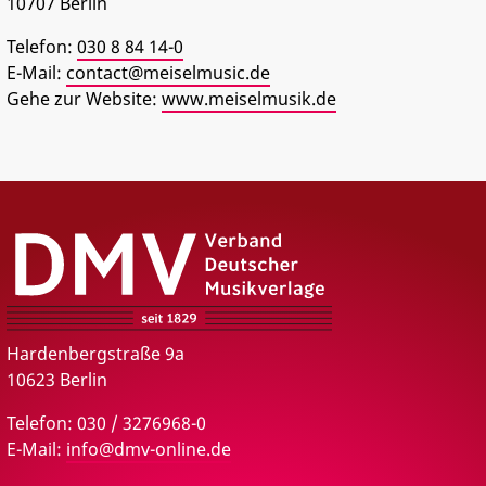
10707
Berlin
PRESSE
Telefon:
030 8 84 14-0
E-Mail:
contact@meiselmusic.de
Gehe zur Website:
www.meiselmusik.de
DMV – Verband Deutscher Musikverlage e.V.
Hardenbergstraße 9a
10623 Berlin
Telefon: 030 / 3276968-0
E-Mail:
info@dmv-online.de